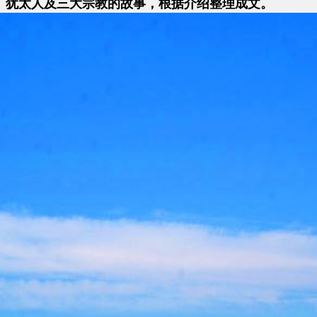
、犹太人及三大宗教的故事，
根据
介绍整理
成文
。