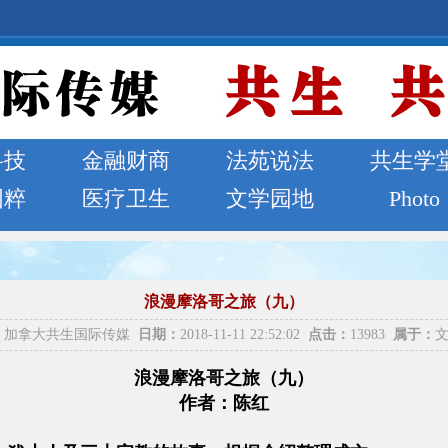
科技
金融财商
法苑说法
共生学
国粹
医疗卫生
文学园地
Photo
浪漫摩洛哥之旅（九）
加拿大共生国际传媒
日期：
2018-11-11 22:52:02
点击：
13983
属于：
浪漫
摩洛哥
之旅
（
九）
作者：陈红