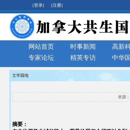
[登录]
[注册]
网站首页
时事新闻
高新
专家论坛
精英专访
中华
文学园地
来源：
摘要：