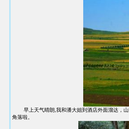
早上天气晴朗,我和潘大姐到酒店外面溜达，山顶
角落啦。