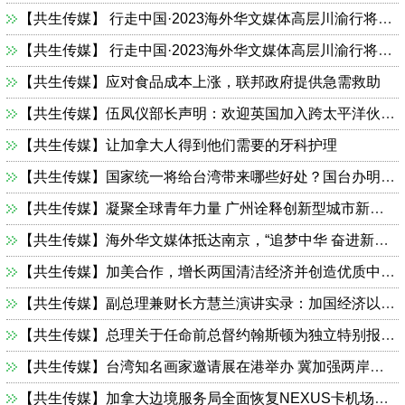
【共生传媒】 ​​​​​​​行走中国·2023海外华文媒体高层川渝行将于4月10日启动
【共生传媒】 ​​​​​​​行走中国·2023海外华文媒体高层川渝行将于4月10日启动
【共生传媒】应对食品成本上涨，联邦政府提供急需救助
【共生传媒】伍凤仪部长声明：欢迎英国加入跨太平洋伙伴全面进步协定
【共生传媒】让加拿大人得到他们需要的牙科护理
【共生传媒】国家统一将给台湾带来哪些好处？国台办明确阐释
【共生传媒】凝聚全球青年力量 广州诠释创新型城市新内涵
【共生传媒】海外华文媒体抵达南京，“追梦中华 奋进新江苏”采访行活动即将启动
【共生传媒】加美合作，增长两国清洁经济并创造优质中产就业
【共生传媒】副总理兼财长方慧兰演讲实录：加国经济以及出台2023年预算的联邦重点
【共生传媒】总理关于任命前总督约翰斯顿为独立特别报告员回答记者提问
【共生传媒】台湾知名画家邀请展在港举办 冀加强两岸文化交流
【共生传媒】​​​​​​​加拿大边境服务局全面恢复NEXUS卡机场申请