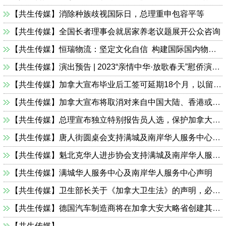
【共生传媒】消除种族歧视国际日，总理重申包容平等
【共生传媒】全国长者理事会就居家养老议题展开公众咨询
【共生传媒】恒瑞物流：坚定文化自信 构建国际国内物流大通道
【共生传媒】演出预告 | 2023“亲情中华·放歌春天”慰侨演出走进侨乡盐城阜宁、苏州吴江
【共生传媒】加拿大宣布毕业后工签可延期18个月，以留住高技能人才
【共生传媒】加拿大宣布将取消对来自中国大陆、香港或澳门地区航空旅客的COVID-19检测要求
【共生传媒】总理宣布独立特别报告员人选，保护加拿大民主机制的完整性
【共生传媒】唐人街圆桌会支持满城及南岸华人服务中心和李西西女士的公开声明
【共生传媒】魁北克华人进步协会支持满城及南岸华人服务中心和李西西女士的公开声明
【共生传媒】满城华人服务中心及南岸华人服务中心声明
【共生传媒】卫生部长关于《加拿大卫生法》的声明，必要医疗服务不得向患者收费
【共生传媒】德国汽车制造商将在加拿大安大略省创建其海外首家电池制造厂
【共生传媒】