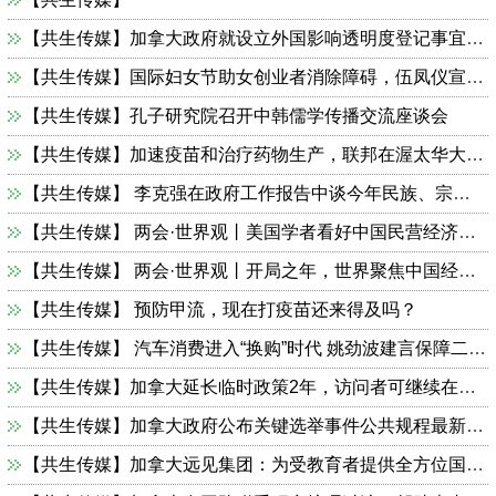
【共生传媒】加拿大政府就设立外国影响透明度登记事宜开展公众咨询
【共生传媒】国际妇女节助女创业者消除障碍，伍凤仪宣布一批项目获女性创业战略资助
【共生传媒】孔子研究院召开中韩儒学传播交流座谈会
【共生传媒】加速疫苗和治疗药物生产，联邦在渥太华大学设立新研究中心
【共生传媒】 ​​​​​​​李克强在政府工作报告中谈今年民族、宗教、侨务、国防、港澳台、外交工作
【共生传媒】 ​​​​​​​两会·世界观丨美国学者看好中国民营经济和数字经济
【共生传媒】 ​​​​​​​两会·世界观丨开局之年，世界聚焦中国经济蓝图与信心
【共生传媒】 ​​​​​​​预防甲流，现在打疫苗还来得及吗？
【共生传媒】 ​​​​​​​汽车消费进入“换购”时代 姚劲波建言保障二手车顺畅流通
【共生传媒】加拿大延长临时政策2年，访问者可继续在加国境内申请工作许可
【共生传媒】加拿大政府公布关键选举事件公共规程最新评估报告
【共生传媒】加拿大远见集团：为受教育者提供全方位国际服务，成就无限可能