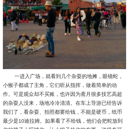
一进入广场，就看到几个杂耍的地摊，眼镜蛇，
小猴子都成了主角，它们听从指挥，做着简单的动
作。可是观众却不买账，也许因为斋月很多技艺高超
的杂耍人没来，场地冷冷清清。在车上导游已经告诉
我们了，看杂耍、拍照都要给钱，不能是硬币，纸币
最少是10迪拉姆。如果看了不给钱，他们会把蛇放到