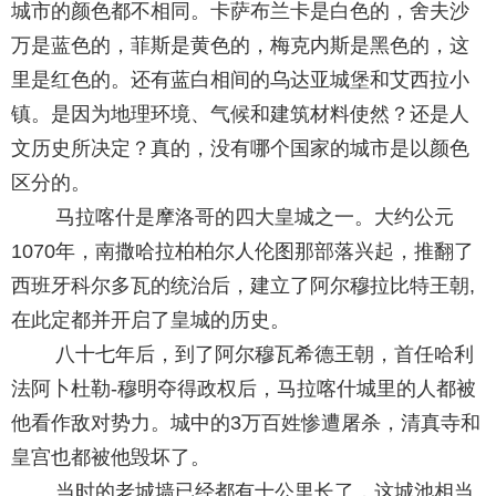
城市的颜色都不相同。卡萨布兰卡是白色的，舍夫沙
万是蓝色的，菲斯是黄色的，梅克内斯是黑色的，这
里是红色的。还有蓝白相间的乌达亚城堡和艾西拉小
镇。是因为地理环境、气候和建筑材料使然？还是人
文历史所决定？真的，没有哪个国家的城市是以颜色
区分的。
马拉喀什是摩洛哥的四大皇城之一。大约公元
1070年，南撒哈拉柏柏尔人伦图那部落兴起，推翻了
西班牙科尔多瓦的统治后，建立了阿尔穆拉比特王朝,
在此定都并开启了皇城的历史。
八十七年后，到了阿尔穆瓦希德王朝，首任哈利
法阿卜杜勒-穆明夺得政权后，马拉喀什城里的人都被
他看作敌对势力。城中的3万百姓惨遭屠杀，清真寺和
皇宫也都被他毁坏了。
当时的老城墙已经都有十公里长了，这城池相当