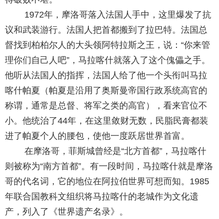
1972年，摩洛哥落入法国人手中，这里爆发了抗
议和武装游行。法国人把首都搬到了拉巴特。法国总
督找到柏柏尔人的大头领阿特拉斯之王，说：“你来管
理你们自己人吧”，马拉喀什就落入了这个傀儡之手。
他听从法国人的指挥，法国人给了他一个头衔叫马拉
喀什帕夏（帕夏是沿用了奥斯曼帝国行政系统高官的
称谓，通常是总督、将军之类的高官），看来官位不
小。他统治了44年，在这里敛财无数，民脂民膏都装
进了帕夏个人的腰包，使他一度跃居世界首富。
在摩洛哥，菲斯城曾经是“北方首都”，马拉喀什
则被称为“南方首都”。有一段时间，马拉喀什就是摩洛
哥的代名词，它的地位在阿拉伯世界可想而知。1985
年联合国教科文组织将马拉喀什的老城作为文化遗
产，列入了《世界遗产名录》。