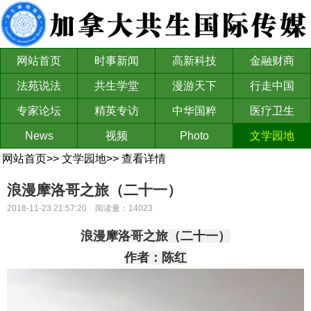
网站首页
时事新闻
高新科技
金融财商
法苑说法
共生学堂
漫游天下
行走中国
专家论坛
精英专访
中华国粹
医疗卫生
News
视频
Photo
文学园地
网站首页
>>
文学园地
>>
查看详情
浪漫摩洛哥之旅（二十一）
2018-11-23 21:57:20 阅读量：14023
浪漫
摩洛哥
之旅
（
二十一）
作者：陈红