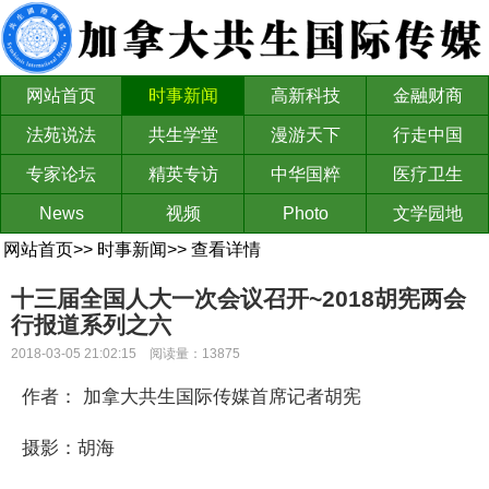
网站首页
时事新闻
高新科技
金融财商
法苑说法
共生学堂
漫游天下
行走中国
专家论坛
精英专访
中华国粹
医疗卫生
News
视频
Photo
文学园地
网站首页
>>
时事新闻
>>
查看详情
十三届全国人大一次会议召开~2018胡宪两会
行报道系列之六
2018-03-05 21:02:15 阅读量：13875
作者： 加拿大共生国际传媒首席记者胡宪
摄影：胡海