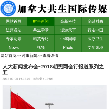
网站首页
时事新闻
高新科技
金融财商
法苑说法
共生学堂
漫游天下
行走中国
专家论坛
精英专访
中华国粹
医疗卫生
News
视频
Photo
文学园地
网站首页
>>
时事新闻
>>
查看详情
人大新闻发布会~2018胡宪两会行报道系列之
五
2018-03-05 16:18:07 阅读量：13608