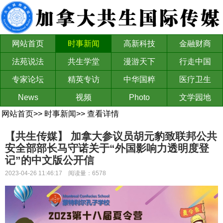
网站首页
时事新闻
高新科技
金融财商
法苑说法
共生学堂
漫游天下
行走中国
专家论坛
精英专访
中华国粹
医疗卫生
News
视频
Photo
文学园地
网站首页
>>
时事新闻
>>
查看详情
【共生传媒】 ​​​​​​​加拿大参议员胡元豹致联邦公共
安全部部长马守诺关于“外国影响力透明度登
记”的中文版公开信
2023-04-26 11:46:17 阅读量：6578