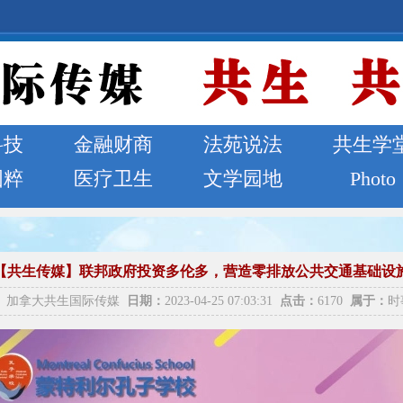
科技
金融财商
法苑说法
共生学
国粹
医疗卫生
文学园地
Photo
【共生传媒】联邦政府投资多伦多，营造零排放公共交通基础设
：
加拿大共生国际传媒
日期：
2023-04-25 07:03:31
点击：
6170
属于：
时