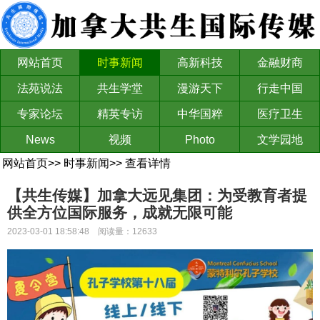
网站首页
时事新闻
高新科技
金融财商
法苑说法
共生学堂
漫游天下
行走中国
专家论坛
精英专访
中华国粹
医疗卫生
News
视频
Photo
文学园地
网站首页
>>
时事新闻
>>
查看详情
【共生传媒】加拿大远见集团：为受教育者提
供全方位国际服务，成就无限可能
2023-03-01 18:58:48 阅读量：12633