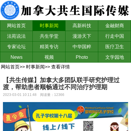
网站首页
时事新闻
高新科技
金融财商
法苑说法
共生学堂
漫游天下
行走中国
专家论坛
精英专访
中华国粹
医疗卫生
News
视频
Photo
文学园地
网站首页
>>
时事新闻
>>
查看详情
【共生传媒】加拿大多团队联手研究护理过
渡，帮助患者顺畅通过不同治疗护理期
2023-03-01 10:11:48 阅读量：12366