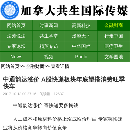
网站首页
时事新闻
高新科技
金融财商
法苑说法
共生学堂
漫游天下
行走中国
专家论坛
精英专访
中华国粹
医疗卫生
News
视频
Photo
文学园地
网站首页
>>
金融财商
>>
查看详情
中通韵达涨价 A股快递板块年底望搭消费旺季
快车
2017-10-18 00:27:16 阅读量：12637
中通韵达涨价 寄快递要多掏钱
人工成本和原材料价格上涨成涨价理由 专家称快递
业将从价格竞争转向价值竞争