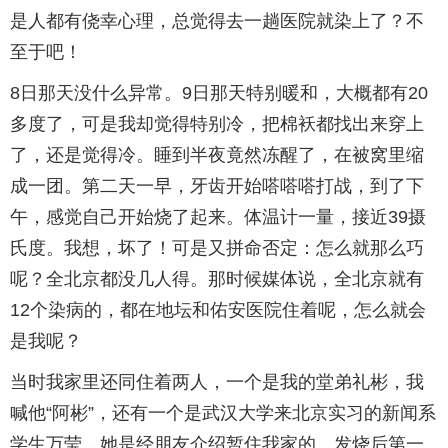
是人都有侥幸心理，总觉得去一趟医院就染上了？不
至于吧！
8日那天没什么异常。9日那天特别暖和，大概都有20
多度了，可是我却觉得特别冷，把棉袄都找出来穿上
了，还是觉得冷。睡到半夜竟然冻醒了，在被窝里缩
成一团。第二天一早，牙齿开始嗒嗒嗒打战，到了下
午，感觉自己开始烧了起来。体温计一量，接近39摄
氏度。我想，坏了！可是又拼命否定：怎么就那么巧
呢？全北京都没几人得。那时候媒体说，全北京就有
12个染病的，都在地坛和佑安医院住着呢，怎么就会
是我呢？
当时我家里还同住着两人，一个是我的堂弟礼彬，我
喊他“阿彬”，还有一个是武汉大学来北京实习的新闻系
学生万莹，她是经朋友介绍暂住我家的。发烧后第一