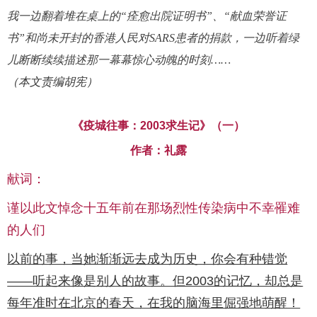
我一边翻着堆在桌上的
“痊愈出院证明书”、“献血荣誉证
书”和尚未开封的香港人民对SARS患者的捐款，一边听着绿
儿断断续续描述那一幕幕惊心动魄的时刻……
（本文责编胡宪）
《疫城往事：2003求生记》（一）
作者：礼露
献词：
谨以此文悼念十五年前在那场烈性传染病中不幸罹难
的人们
以前的事，当她渐渐远去成为历史，你会有种错觉
——听起来像是别人的故事。但2003的记忆，却总是
每年准时在北京的春天，在我的脑海里倔强地萌醒！