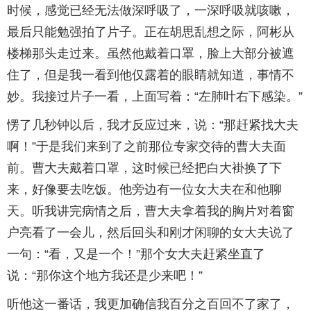
时候，感觉已经无法做深呼吸了，一深呼吸就咳嗽，
最后只能勉强拍了片子。正在胡思乱想之际，阿彬从
楼梯那头走过来。虽然他戴着口罩，脸上大部分被遮
住了，但是我一看到他仅露着的眼睛就知道，事情不
妙。我接过片子一看，上面写着：“左肺叶右下感染。”
愣了几秒钟以后，我才反应过来，说：“那赶紧找大夫
啊！”于是我们来到了之前那位专家交待的曹大夫面
前。曹大夫戴着口罩，这时候已经把白大褂换了下
来，好像要去吃饭。他旁边有一位女大夫在和他聊
天。听我讲完病情之后，曹大夫拿着我的胸片对着窗
户亮看了一会儿，然后回头和刚才闲聊的女大夫说了
一句：“看，又是一个！”那个女大夫赶紧坐直了
说：“那你这个地方我还是少来吧！”
听他这一番话，我更加确信我百分之百回不了家了，