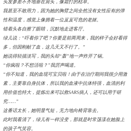
头发参差不齐地垂在肩头，像霜打的枯草。
我甚至不敢用力，因为她的胸臂之间全然没有女性应有的弹
性和温度，感觉上像拥着一位岌岌可危的老妪。
错着头各自擦了眼睛，沉默地
走进
客厅。
绿儿说：
“吓着你了吧？你要是前两周来，我的样子会好看得
多，但因刚献了血，这几天又不行了。”
她说得轻描淡写，我的头却
“轰”地一声炸开了锅。
“你疯啦？不想活啦？”我厉声喝道。
“你不知道，我的血现可宝贝啦！由于在治疗期间我很少用激
素，主要靠自身抗体，所以我的血液中抗体特强，血清的利
用价值也特大，提炼出来可以救SARS病人，还可以用于研
究……”
这番话太长，她明显气短，无力地向椅背靠去。
此时我看清了，
绿儿有一样没变
，那就是
时常荡漾在她
脸上
的孩子气笑容。