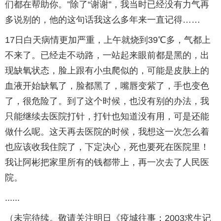
们都在帮助你。”除了“谢谢”，我当时已经没有力气再
多说别的，他的这句话我这么多年来一直记得……
17日白天病情更加严重，上午就烧到39℃多，气都上
不来了。已经走不动路，一站起来眼前都是黑的，出
现缺氧状态，脸上跟有小虫爬似的，可能是皮肤上的
血液开始缺氧了，脸都黑了，嘴唇变紫了，手也变色
了，很危险了。到了这个时候，也没有别的办法，我
只能继续去医院打针，打针也知道没有用，可是还能
做什么呢。这天再去医院的时候，我想这一次怎么着
也应该收我住院了，下定决心，死也要死在医院里！
我让阿彬把家里所有的钱都带上，再一次去了人民医
院。
......
（未完待续。敬请关注明日《疫城往事：2003求生记