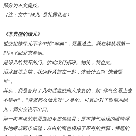
部分为本文提按。
（
注：
文中
“绿儿”是礼露化名）
《非典型的绿儿》
世交姐妹绿儿不幸中招
“非典”，死里逃生。我在解禁后第一
时间飞回北京看她。
是绿儿给我开的门。彼此没打招呼。她笑，我也笑。
泪水破堤之前，我俩赶紧抱在一起，体验什么叫
“恍若隔
世”。
其实，我是备好了几句话激励病人康复的，如
“你气色看上去
不错呀”，“依然那么漂亮呀”之类的。可真面对了眼前的绿
儿，我实在
说
不
出
口。
那一向丰满的鹅蛋脸如今皮包颧骨；原本神气活现的眼睛浮
肿地眯成两条细缝；灰白的面色模糊了应有的唇廓；稀疏的