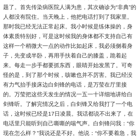
题了。首先传染病医院人满为患，其次确诊为“非典”的
人都没有院住。当天晚上，他把电话打到了我家里。
那时我已经无法正常起床。我小时候是练体操的，身
体素质特别好，可是这时候我的身体都不支持自己有
这样一个稍微大一点的动作比如起床，我必须侧着身
子，先变成半卧，再用手扶着自己的膝盖，跪着起
来。每走一步手都要抓东西，眼睛开始发黑了。可奇
怪的是，到了那个时候，咳嗽也并不厉害。我已经没
有力气抬手接床边白剑锋的电话，是万莹在厅里接
的。万莹把这些天发生的情况一五一十详细地讲给白
剑锋听。了解完情况之后，白剑锋又给我打了一个电
话，这时候已经是17日凌晨。我话都说不出来了，在
电话里只能听到自己嘶嘶的喘气声。白剑锋问我：“你
现在怎么样？”我说还是不好。他说：“你不要着急，我