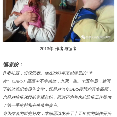
2013年 作者与编者
编者按：
作者礼露，资深记者。她在
2003年
京城
爆发的
“非
典”（SARS）瘟疫中不幸感染，九死一生。十五年后，她写
下
的
这篇纪实报告文学，既是对当年
SARS疫情的真实回顾，
也是对抗疫战役的客观总结，
同时还
为将来的防疫工作提供
了第一手史料和
有价值
的参考。
身为作者的世交好友，本编愿以
发表于
十五年前的拙作开头