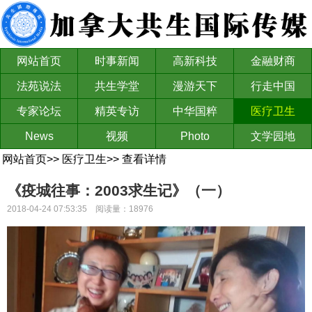
网站首页
时事新闻
高新科技
金融财商
法苑说法
共生学堂
漫游天下
行走中国
专家论坛
精英专访
中华国粹
医疗卫生
News
视频
Photo
文学园地
网站首页
>>
医疗卫生
>>
查看详情
《疫城往事：2003求生记》（一）
2018-04-24 07:53:35 阅读量：18976