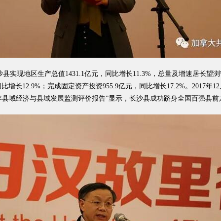
实现地区生产总值1431.1亿元，同比增长11.3%，总量及增速居长
元，同比增长12.9%；完成固定资产投资955.9亿元，同比增长17.2%。2
017年县域经济与县域发展监测评价报告”显示，长沙县成功跻身全国百强县前