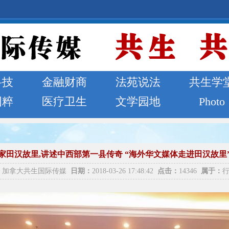
科技
金融财商
法苑说法
共生学
国粹
医疗卫生
文学园地
Photo
家田汉故里,讲述中西部第一县传奇 “海外华文媒体走进田汉故里
加拿大共生国际传媒
日期：
2018-03-26 17:48:42
点击：
14346
属于：