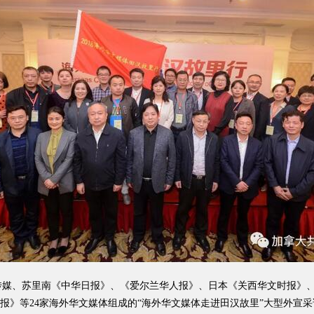
国际传媒、苏里南《中华日报》、《爱尔兰华人报》、日本《关西华文时报
报》等24家海外华文媒体组成的“海外华文媒体走进田汉故里”大型外宣