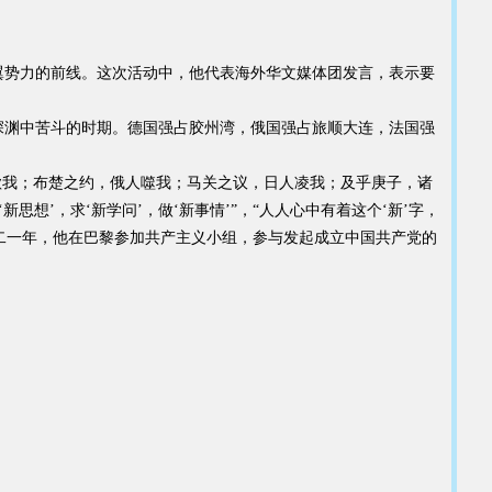
翼势力的前线。这次活动中，他代表海外华文媒体团发言，表示要
的深渊中苦斗的时期。德国强占胶州湾，俄国强占旅顺大连，法国强
欺我；布楚之约，俄人噬我；马关之议，日人凌我；及乎庚子，诸
’，求‘新学问’，做‘新事情’”，“人人心中有着这个‘新’字，
二一年，他在巴黎参加共产主义小组，参与发起成立中国共产党的