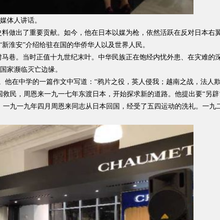
媒体人讲话。
史料做出了重要贡献。如今，他在日本以媒为枪，依然活跃在反对日本右
“新淮安”介绍给驻在国的华侨华人以及世界人民。
楚州驸马巷。当时正值十九世纪末叶。中华民族正在饱经内忧外患、在灾难
国家濒临灭亡边缘。
。他在中学的一篇作文中写道：“鸦片之役，英人侵我；越南之战，法人
民，周恩来一九一七年东渡日本，开始探求新的道路。他提出要“另辟‘新思想
。一九一九年四月周恩来同志从日本回国，经受了五四运动的洗礼。一九