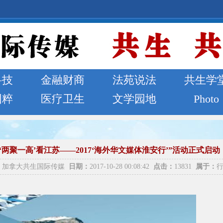
科技
金融财商
法苑说法
共生学
国粹
医疗卫生
文学园地
Photo
“‘两聚一高’看江苏——2017‘海外华文媒体淮安行’”活动正式启动
加拿大共生国际传媒
日期：
2017-10-28 00:08:42
点击：
13831
属于：