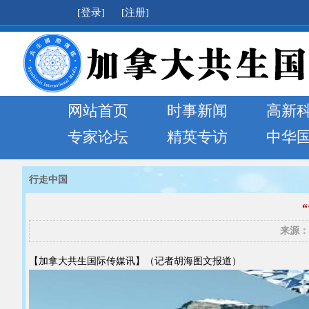
[登录]
[注册]
网站首页
时事新闻
高新
专家论坛
精英专访
中华
行走中国
来源：
【加拿大共生国际传媒讯】（记者胡海图文报道）