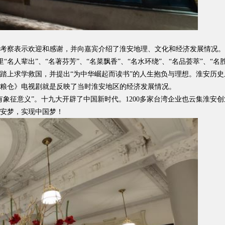
考察表示欢迎和感谢，并向嘉宾介绍了淮安地理、文化和经济发展情况。
“名人辈出”、“名著芬芳”、“名菜飘香”、“名水环绕”、“名品荟萃”、“
上求学救国，并提出“为中华崛起而读书”的人生抱负与理想。淮安历史上
下粮仓》电视剧就是反映了当时淮安地区的经济发展情况。
征意义”。十九大开辟了中国新时代。1200多家台湾企业也云集淮安
安梦，实现中国梦！