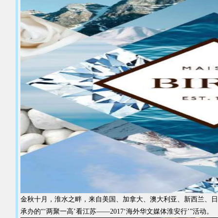
金秋十月，淮水之畔，来自美国、加拿大、澳大利亚、新西兰、日
承办的“‘两聚一高’看江苏——2017‘海外华文媒体淮安行’”活动。