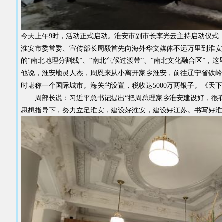
今天上午9时，活动正式启动。淮安市副市长李光云主持启动仪式
淮安市委常委、宣传部长周毅首先向海外华文媒体不远万里到淮安
的“南北地理分割线”、“南北气候过渡带”、“南北文化融合区”，这里
他说，淮安地灵人杰，周恩来从小离开家乡淮安，前往辽宁省铁岭踏
时堪称一个国际城市。海关的设置，税收达5000万两银子。《天
周部长说：习近平总书记提出“把周总理家乡淮安建设好，很有象
思想指导下，努力立足淮安，建设好淮安，建设好江苏。书写好淮