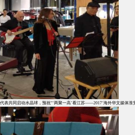
共同启动水晶球，预祝“‘两聚一高’看江苏——2017‘海外华文媒体淮