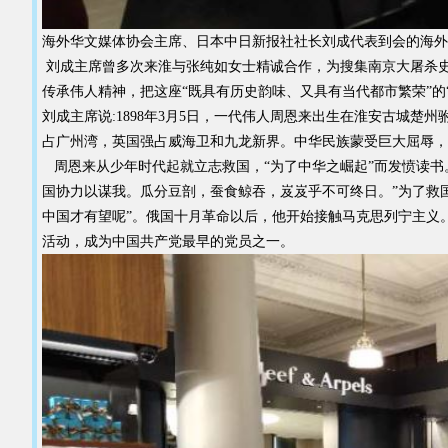
海外华文媒体协会主席、日本中日新报社社长刘成代表到会的海外
刘成主席曾多次来淮与张纯如女士精诚合作，为搜集南京大屠杀
传承伟人精神，把这座“既具有历史韵味、又具有当代都市繁荣”的
刘成主席说:1898年3月5日，一代伟人周恩来出生在淮安古城
占广州湾，英国强占威海卫和九龙新界。中华民族蒙受巨大屈辱，
周恩来从少年时代起就立志救国，“为了中华之崛起”而发愤读书
国协力以谋我。瓜分豆剖，蚕食鲸吞，岌岌乎不可终日。”为了救国救
中国才有望呢”。俄国十月革命以后，他开始接触马克思列宁主义
活动，成为中国共产党最早的党员之一。