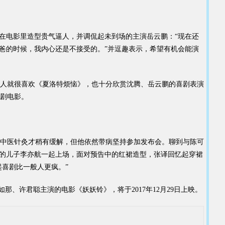
在电影里造型贵气逼人，并调侃起未到场的主演岳云鹏：“现在还
爸的时候，我内心还是不接受的。”并逗趣表示，希望有机会能演
人就很喜欢《夏洛特烦恼》，也十分欣赏沈腾、岳云鹏的喜剧表演
剧电影。
中医针灸才稍有缓解，但他依然带病坚持参加发布会。聊到与陈可
中的儿子李亦航一起上场，面对预告中的红裙造型，张译回忆起穿裙
起喜剧比一般人更疯。”
、许君聪主演的电影《妖妖铃》，将于2017年12月29日上映。