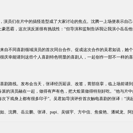
，演员们在片中的搞怪造型成了大家讨论的焦点。沈腾一上场便表示自己
土豪恶霸，这次演反派很有挑战性：“但导演和监制告诉我让我演小岳岳他
自不同喜剧领域演员的首次同台合作。促成这次合作的吴君如说，她个
很庆幸能请到这些个人喜剧特色明显的喜剧人，一起创作一部不一样的喜
剧路线。发布会当天，张译经历延误、改签，胃部痉挛，临上场前请到
各派的演员融在一起，做得有声有色，把大烩菜做得特别好吃。”他与片
每次下戏身上都有很多印子”。吴君如导演评价首次触电喜剧的张译：“演
腾、岳云鹏、张译、papi、吴镇宇、方中信、焦俊艳、潘斌龙、阿如那