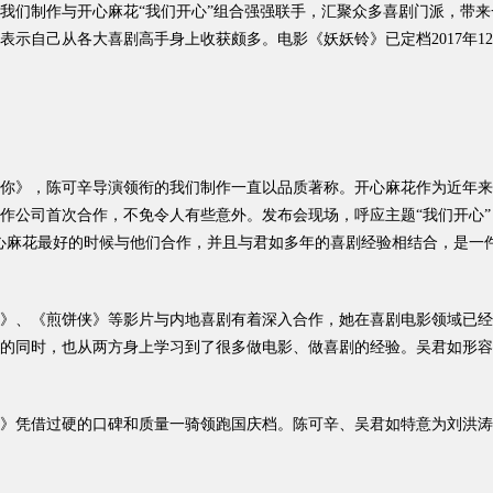
次我们制作与开心麻花“我们开心”组合强强联手，汇聚众多喜剧门派，带
示自己从各大喜剧高手身上收获颇多。电影《妖妖铃》已定档2017年1
》，陈可辛导演领衔的我们制作一直以品质著称。开心麻花作为近年来
作公司首次合作，不免令人有些意外。发布会现场，呼应主题“我们开心
心麻花最好的时候与他们合作，并且与君如多年的喜剧经验相结合，是一件
、《煎饼侠》等影片与内地喜剧有着深入合作，她在喜剧电影领域已经
的同时，也从两方身上学习到了很多做电影、做喜剧的经验。吴君如形容
凭借过硬的口碑和质量一骑领跑国庆档。陈可辛、吴君如特意为刘洪涛和