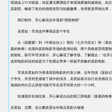
现场送上VCR祝福，却反遭沈腾调侃不来现场要被削减戏份。此
及剧照，畅谈了各自的搞怪造型与拍摄趣事，张译更是带病出席，表
我们制作、开心麻花合作喜剧“惺惺相惜”
吴君如：导演这件事我还是个学生
从《甜蜜蜜》到《中国合伙人》再到《七月与安生》和《喜欢你
羞的铁拳》在国内喜剧电影市场的愈渐站稳。两个风格差异明显制
的契机，陈可辛导演表示，开心麻花了解市场，了解观众：“在开
这部电影的目的就是为了给观众带来一部超乎想象的喜剧电影。
导演吴君如作为香港喜剧电影的代表人物，近年凭借《捉妖记》
个学生，并且特意感谢了戏中的演员，吴君如表示自己在倍感压力
场戏的对白怎么讲曾与陈可辛在洗手间里大吵一个小时。
恰逢国庆长假结束，开心麻花出品的第三部电影《羞羞的铁拳》
吴君如、沈腾、岳云鹏首度合作南北喜剧大碰撞