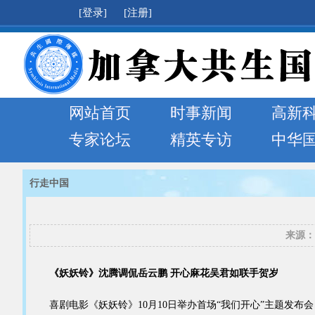
[登录]
[注册]
网站首页
时事新闻
高新
专家论坛
精英专访
中华
行走中国
来源：
《妖妖铃》沈腾调侃岳云鹏 开心麻花吴君如联手贺岁
喜剧电影《妖妖铃》10月10日举办首场“我们开心”主题发布