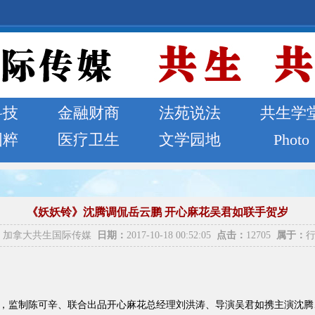
科技
金融财商
法苑说法
共生学
国粹
医疗卫生
文学园地
Photo
《妖妖铃》沈腾调侃岳云鹏 开心麻花吴君如联手贺岁
加拿大共生国际传媒
日期：
2017-10-18 00:52:05
点击：
12705
属于：
会，监制陈可辛、联合出品开心麻花总经理刘洪涛、导演吴君如携主演沈