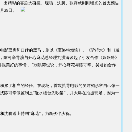
来一出精彩的喜剧大碰撞。现场，沈腾、张译就刚刚曝光的首支预告
2月29日。
电影票房和口碑的黑马，则以《夏洛特烦恼》、《驴得水》和《羞
”，陈可辛导演与开心麻花总经理刘洪涛谈起了引发合作《妖妖铃》
很美好的事情 。”刘洪涛也说，开心麻花与陈可辛、吴君如合作
积累了相当的经验。在现场，首次执导电影的吴君如形容自己像一
找陈可辛做监制是“近水楼台先吵架”，并大爆在拍摄现场，因为一
沈腾送上特制“麻花”，为新伙伴庆祝。