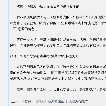
沈腾：得知演小岳岳父亲我内心是不接受的
发布会现场播放了前一天刚刚曝光的《妖妖铃》“什么鬼预告”
没定剪，可以把他的戏份多剪剪。”沈腾爆料在戏中饰演的是一个
一下“恋爱的角色”。
值得一提的是，电影《妖妖铃》是吴君如、沈腾、岳云鹏三个来
风格，尤其是在合作中，她发现自己与沈腾在笑点上很有默契。她
张译：陈可辛导演有本事把“烩菜”做得特别好吃
多以正剧形象示人的张译，在《妖妖铃》中首次突破形象尝试喜
辛的再次合作，张译觉得：“陈可辛导演就是有这个本事能把各门
子演戏的感受：“不是不想穿裙子，不是我的尺寸，真的穿不上，
据悉，由陈可辛监制、开心麻花联合出品、吴君如执导，吴君如、沈
上一：
《你好，旧时光》还原校园生活 人物海报发布