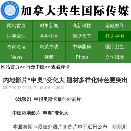
网站首页
时事新闻
高新科技
金融财商
法苑说法
共生学堂
漫游天下
行走中国
专家论坛
精英专访
中华国粹
医疗卫生
News
视频
Photo
文学园地
网站首页
>>
行走中国
>>
查看详情
内地影片“申奥”变化大 题材多样化特色更突出
2017-10-18 00:51:27 阅读量：12610
《战狼2》申报奥斯卡最佳外语片
中国内地影片“申奥”变化大
本届奥斯卡最佳外语片参选片单于近日公布，刚刚刷