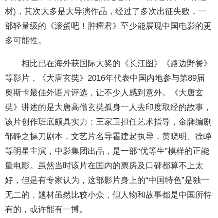
材)，其次大多是大导演作品，经过了多次出征失败，一
部轻量级的《滚蛋吧！肿瘤君》至少能展现中国电影的更
多可能性。
相比已在海外获国际大奖的《长江图》《路边野餐》
等影片，《大唐玄奘》2016年代表中国内地参与第89届
奥斯卡最佳外语片评选，让不少人感到意外。《大唐玄
奘》讲述的是大唐高僧玄奘孤身一人去印度取经的故事，
该片创作班底颇具实力：王家卫担任艺术指导，金牌编剧
邹静之操刀剧本，文艺片名导霍建起执导，黄晓明、徐峥
等明星主演，中影集团出品，是一部“优等生”模样的正能
量电影。虽然当时该片在国内的票房及口碑都算不上太
好，但是有专家认为，这部影片身上的“中国特色”是独一
无二的，题材虽然比较小众，但人物和故事都是中国所特
有的，或许能有一搏。