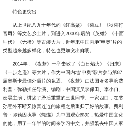
特色更突出
从上世纪八九十年代的《红高粱》《菊豆》《秋菊打
官司》等文艺乡土片，到进入2000年后的《英雄》《十面
埋伏》《无极》等古装大片，近年来中国内地“申奥”片的
类型越来越多样化，特色也更加突出鲜明。
2014年，《夜莺》一举击败了《白日焰火》《归来》
《一步之遥》等大片，作为中国内地“申奥”影片参与第87
届奥斯卡最佳外语片的竞逐。《夜莺》由法国著名导演费
利普・弥勒担任导演、编剧，中国演员李保田、李小冉、
秦昊主演，讲述了矛盾重重的三世同堂、一家四口，在爷
孙意外不断又惊喜连连的旅程之后重归于好的故事。费利
普・弥勒因执导《蝴蝶》为中国观众熟知，热爱中国文化
的他，用了一年半的时间来学习中文，并频繁去中国人家