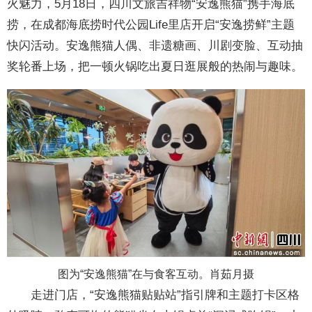
火魅力，5月18日，四川文旅吉祥物“安逸熊猫”携手海底
捞，在成都海底捞时代公园Life里店开启“安逸捞鲜”主题
快闪活动。安逸熊猫人偶、非遗糖画、川剧变脸、互动抽
奖轮番上场，把一顿火锅吃出夏日逛展般的热闹与趣味。
图为“安逸熊猫”在与食客互动。肖茹月摄
走进门店，“安逸熊猫贴贴站”指引牌和主题打卡区格