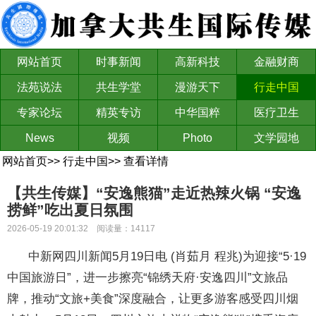
网站首页
时事新闻
高新科技
金融财商
法苑说法
共生学堂
漫游天下
行走中国
专家论坛
精英专访
中华国粹
医疗卫生
News
视频
Photo
文学园地
网站首页
>>
行走中国
>>
查看详情
【共生传媒】“安逸熊猫”走近热辣火锅 “安逸
捞鲜”吃出夏日氛围
2026-05-19 20:01:32 阅读量：14117
中新网四川新闻5月19日电 (肖茹月 程兆)为迎接“5·19
中国旅游日”，进一步擦亮“锦绣天府·安逸四川”文旅品
牌，推动“文旅+美食”深度融合，让更多游客感受四川烟