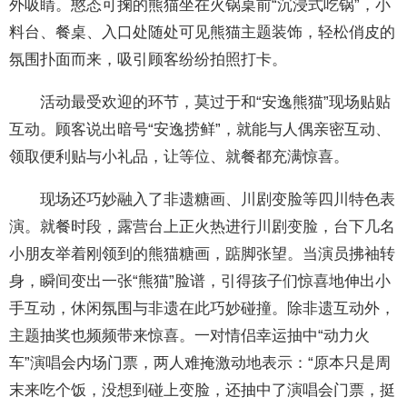
外吸睛。憨态可掬的熊猫坐在火锅桌前“沉浸式吃锅”，小
料台、餐桌、入口处随处可见熊猫主题装饰，轻松俏皮的
氛围扑面而来，吸引顾客纷纷拍照打卡。
活动最受欢迎的环节，莫过于和“安逸熊猫”现场贴贴
互动。顾客说出暗号“安逸捞鲜”，就能与人偶亲密互动、
领取便利贴与小礼品，让等位、就餐都充满惊喜。
现场还巧妙融入了非遗糖画、川剧变脸等四川特色表
演。就餐时段，露营台上正火热进行川剧变脸，台下几名
小朋友举着刚领到的熊猫糖画，踮脚张望。当演员拂袖转
身，瞬间变出一张“熊猫”脸谱，引得孩子们惊喜地伸出小
手互动，休闲氛围与非遗在此巧妙碰撞。除非遗互动外，
主题抽奖也频频带来惊喜。一对情侣幸运抽中“动力火
车”演唱会内场门票，两人难掩激动地表示：“原本只是周
末来吃个饭，没想到碰上变脸，还抽中了演唱会门票，挺