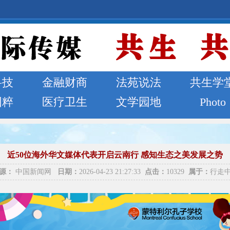
科技
金融财商
法苑说法
共生学
国粹
医疗卫生
文学园地
Photo
近50位海外华文媒体代表开启云南行 感知生态之美发展之势
源：
中国新闻网
日期：
2026-04-23 21:27:33
点击：
10329
属于：
行走