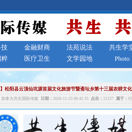
科技
金融财商
法苑说法
共生学
国粹
医疗卫生
文学园地
Photo
】松阳县云顶仙坑源首届文化旅游节暨斋坛乡第十三届农耕文化
加拿大共生国际传媒
日期：
2020-11-23 00:42:35
点击：
21237
属于：