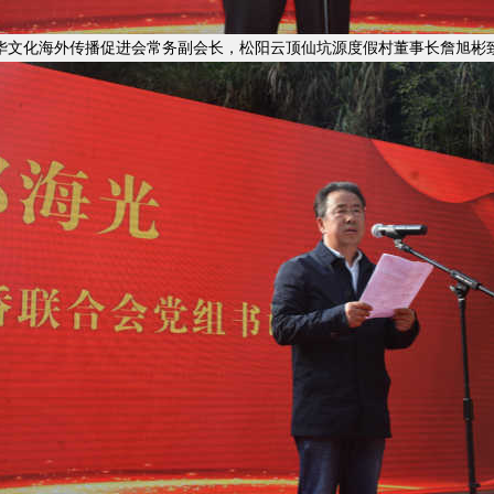
华文化海外传播促进会常务副会长，松阳云顶仙坑源度假村董事长詹旭彬