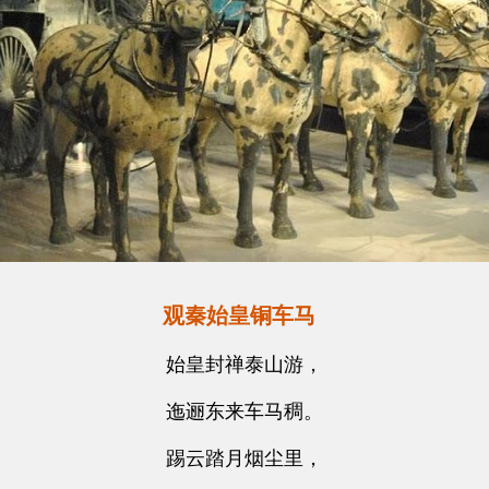
观秦始皇铜车马
始皇封禅泰山游，
迤逦东来车马稠。
踢云踏月烟尘里，