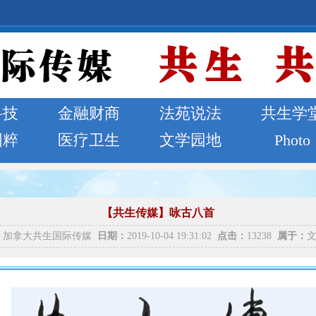
科技
金融财商
法苑说法
共生学
国粹
医疗卫生
文学园地
Photo
【共生传媒】咏古八首
加拿大共生国际传媒
日期：
2019-10-04 19:31:02
点击：
13238
属于：