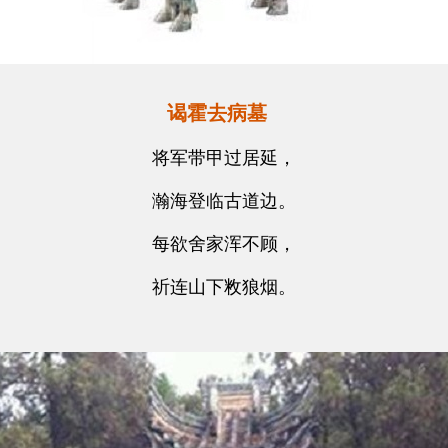
谒霍去病墓
将军带甲过居延，
瀚海登临古道边。
每欲舍家浑不顾，
祈连山下敉狼烟。