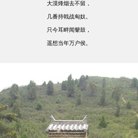
大漠烽烟去不留，
几番持戟战匈奴。
只今耳畔闻颦鼓，
遥想当年万户侯。