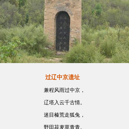
过辽中京遗址
兼程风雨过中京，
辽塔入云千古情。
迷目榛荒走狐兔，
野田菽麦草青青。