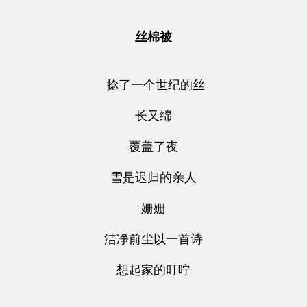
丝棉被
捻了一个世纪的丝
长又绵
覆盖了夜
雪是迟归的亲人
姗姗
洁净前尘以一首诗
想起家的叮咛