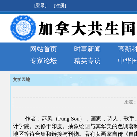
[登录]
[注册]
网站首页
时事新闻
高新
专家论坛
精英专访
中华
文学园地
来源：
作者：苏凤（Fung Sou），画家，诗人，歌
计学院。灵修于印度。抽象绘画与其华美的色调著
地区等诗合集和链接与刊物。著有女画家自传《自