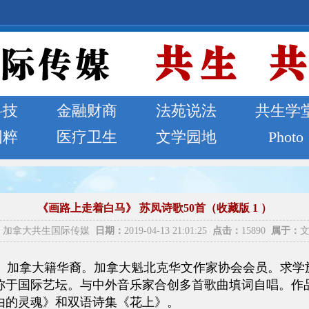
科技
金融财商
法苑说法
共生学
国粹
医疗卫生
文学园地
Photo
《画路上走着白马》 苏凤诗歌50首（收藏版 1 ）
加拿大共生国际传媒
日期：
2019-04-13 21:01:25
点击：
15890
属于：
手。加拿大籍华裔。加拿大魁北克华文作家协会会员。求
称于国际艺坛。与中外音乐家合创多首歌曲填词自唱。作
由的灵魂》和双语诗集《花上》。