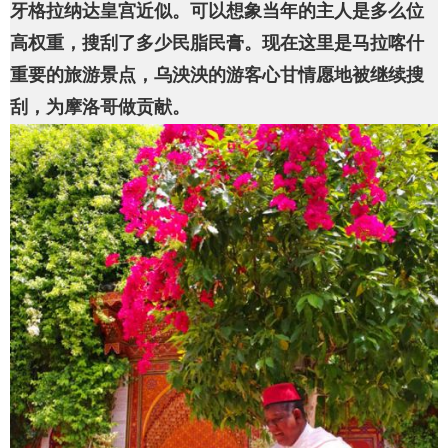
牙格拉纳达皇宫近似。可以想象当年的主人是多么位
高权重，搜刮了多少民脂民膏。现在这里是马拉喀什
重要的旅游景点，乌泱泱的游客心甘情愿地被继续搜
刮，为摩洛哥做贡献。