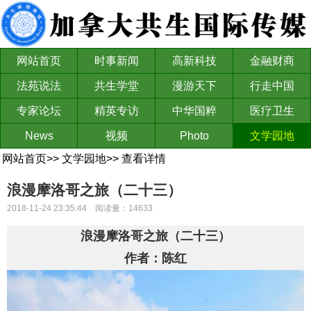
网站首页
时事新闻
高新科技
金融财商
法苑说法
共生学堂
漫游天下
行走中国
专家论坛
精英专访
中华国粹
医疗卫生
News
视频
Photo
文学园地
网站首页
>>
文学园地
>>
查看详情
浪漫摩洛哥之旅（二十三）
2018-11-24 23:35:44 阅读量：14633
浪漫
摩洛哥
之旅
（
二十三）
作者：陈红