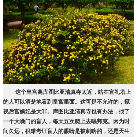
这个皇宫离库图比亚清真寺太近，站在宣礼塔上
的人可以清楚地看到皇宫里面。这可是不允许的，窥
视后宫嫔妃是大罪。库图比亚清真寺也有办法，找了
一个大嗓门的盲人，每天五次爬上去唱邦克。因为时
间久远，很难考证盲人的眼睛是被刺瞎的，还是天生