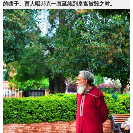
的瞎子。盲人唱邦克一直延续到皇宫被毁之时。