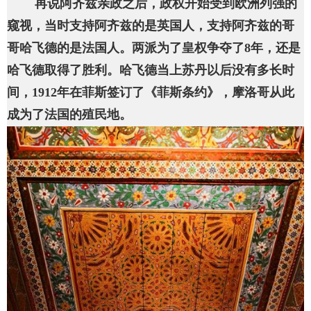
再说阿齐兹亲政之后，政权开始受到欧洲列强的
窥视，当时支持阿齐兹的是英国人，支持阿齐兹的哥
哥哈飞德的是法国人。两派为了皇权争夺了8年，还是
哈飞德取得了胜利。哈飞德当上苏丹以后没有多长时
间，1912年在菲斯签订了《菲斯条约》，摩洛哥从此
成为了法国的殖民地。