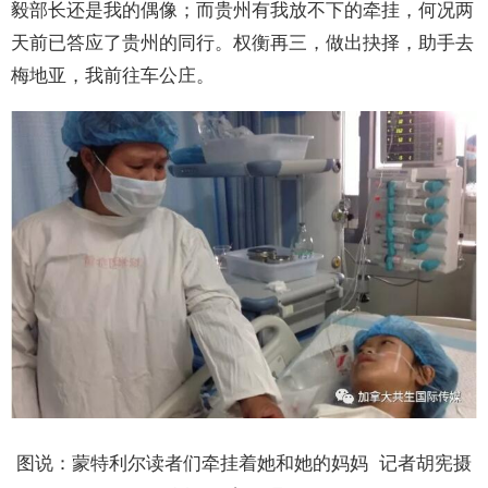
毅部长还是我的偶像；而贵州有我放不下的牵挂，何况两
天前已答应了贵州的同行。权衡再三，做出抉择，助手去
梅地亚，我前往车公庄。
图说：蒙特利尔读者们牵挂着她和她的妈妈
记者胡宪摄