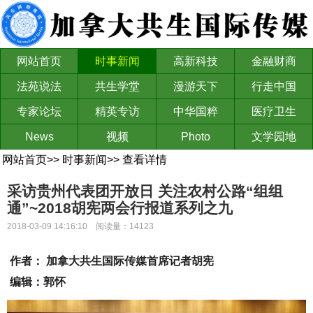
网站首页
时事新闻
高新科技
金融财商
法苑说法
共生学堂
漫游天下
行走中国
专家论坛
精英专访
中华国粹
医疗卫生
News
视频
Photo
文学园地
网站首页
>>
时事新闻
>>
查看详情
采访贵州代表团开放日 关注农村公路“组组
通”~2018胡宪两会行报道系列之九
2018-03-09 14:16:10 阅读量：14123
作者： 加拿大共生国际传媒首席记者胡宪
编辑：郭怀