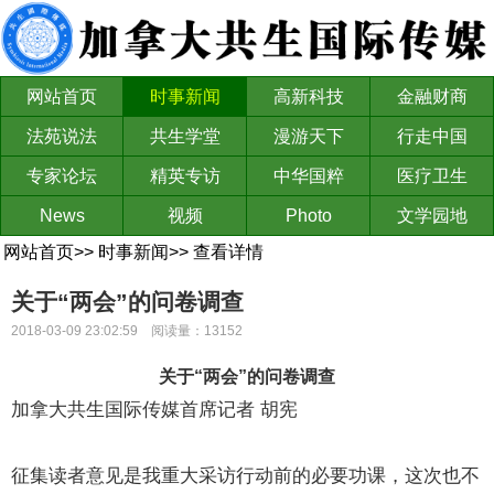
网站首页
时事新闻
高新科技
金融财商
法苑说法
共生学堂
漫游天下
行走中国
专家论坛
精英专访
中华国粹
医疗卫生
News
视频
Photo
文学园地
网站首页
>>
时事新闻
>>
查看详情
关于“两会”的问卷调查
2018-03-09 23:02:59 阅读量：13152
关于“两会”的问卷调查
加拿大共生国际传媒首席记者 胡宪
征集读者意见是我重大采访行动前的必要功课，这次也不