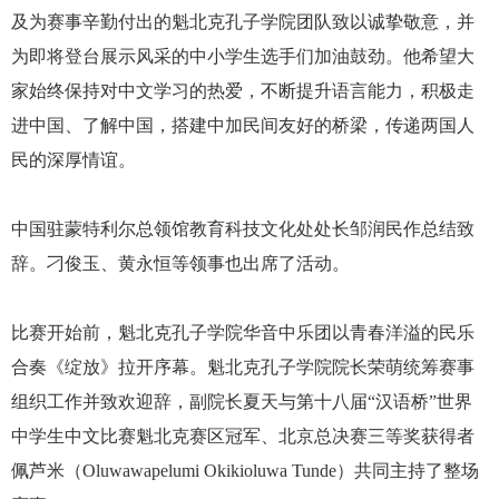
及为赛事辛勤付出的魁北克孔子学院团队致以诚挚敬意，并
为即将登台展示风采的中小学生选手们加油鼓劲。他希望大
家始终保持对中文学习的热爱，不断提升语言能力，积极走
进中国、了解中国，搭建中加民间友好的桥梁，传递两国人
民的深厚情谊。
中国驻蒙特利尔总领馆教育科技文化处处长邹润民作总结致
辞。刁俊玉、黄永恒等领事也出席了活动。
比赛开始前，魁北克孔子学院华音中乐团以青春洋溢的民乐
合奏《绽放》拉开序幕。魁北克孔子学院院长荣萌统筹赛事
组织工作并致欢迎辞，副院长夏天与第十八届“汉语桥”世界
中学生中文比赛魁北克赛区冠军、北京总决赛三等奖获得者
佩芦米（Oluwawapelumi Okikioluwa Tunde）共同主持了整场