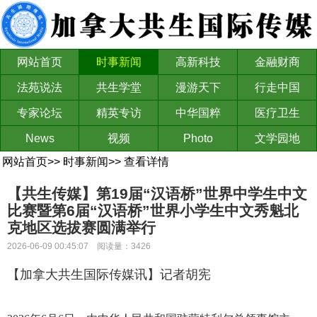
网站首页
时事新闻
高新科技
金融财商
法苑说法
共生学堂
漫游天下
行走中国
专家论坛
精英专访
中华国粹
医疗卫生
News
视频
Photo
文学园地
网站首页
>>
时事新闻
>>
查看详情
【共生传媒】第19届“汉语桥”世界中学生中文
比赛暨第6届“汉语桥”世界小学生中文秀魁北
克地区选拔赛圆满举行
2026-06-09 00:45:07 阅读量：3426
【加拿大共生国际传媒讯】记者胡宪