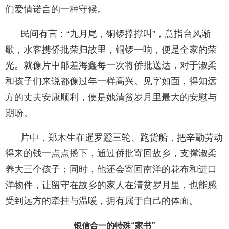
们爱情诺言的一种守候。
民间有言：“九月尾，铜锣撑撑叫”，意指台风渐
歇，水客携侨批荣归故里，铜锣一响，便是全家的荣
光。就像片中邮差海鑫每一次将侨批送达，对于淑柔
和孩子们来说都像过年一样高兴。见字如面，得知远
方的丈夫安康顺利，便是她清贫岁月里最大的安慰与
期盼。
片中，郑木生在暹罗蹬三轮、跑货船，把辛勤劳动
得来的钱一点点攒下，通过侨批寄回故乡，支撑淑柔
养大三个孩子；同时，他还会寄回南洋的花布和进口
洋物件，让留守在故乡的家人在清贫岁月里，也能感
受到远方的牵挂与温暖，拥有属于自己的体面。
银信合一的特殊“家书”