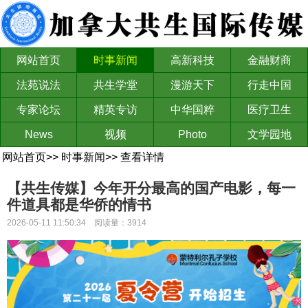
网站首页
时事新闻
高新科技
金融财商
法苑说法
共生学堂
漫游天下
行走中国
专家论坛
精英专访
中华国粹
医疗卫生
News
视频
Photo
文学园地
网站首页
>>
时事新闻
>>
查看详情
【共生传媒】今年开分最高的国产电影，每一
件道具都是华侨的情书
2026-05-11 11:50:34 阅读量：3914