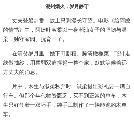
潮州烟火，岁月静守
丈夫登船赴番，故土只剩漫长守望。电影《给阿嬷
的情书》中，阿嬷叶淑柔以一身潮汕女子的坚韧与温
柔，独守家园、抚育三子。
在清贫岁月里，她下田割稻、腌渍橄榄菜、飞针走
线做抽纱，用柔弱双肩撑起一整个家，默默等候着远
方丈夫的消息。
片中，木生与淑柔私奔时，淑柔提出彩礼要一辆自
行车。但那个年代物资匮乏，买不到正常的单车，木
生只好凭着一双巧手，纯手工制作了一辆能跑的木单
车。