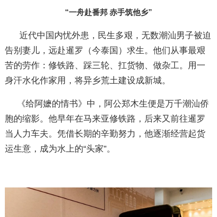
“一舟赴番邦
赤手筑他乡”
近代中国内忧外患，民生多艰，无数潮汕男子被迫
告别妻儿，远赴暹罗（今泰国）求生。他们从事最艰
苦的劳作：修铁路、踩三轮、扛货物、做杂工。用一
身汗水化作家用，将异乡荒土建设成新城。
《给阿嬷的情书》中，阿公郑木生便是万千潮汕侨
胞的缩影。他早年在马来亚修铁路，后来又前往暹罗
当人力车夫。凭借长期的辛勤努力，他逐渐经营起货
运生意，成为水上的“头家”。