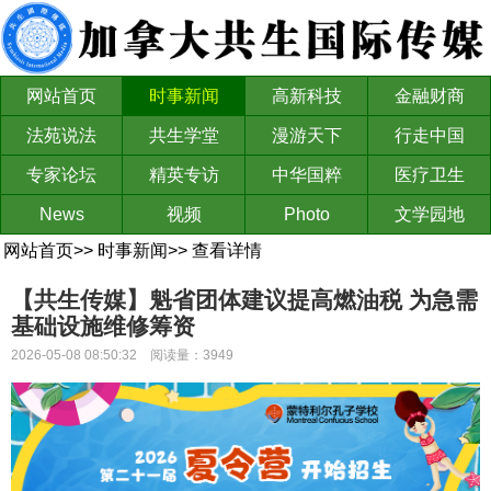
网站首页
时事新闻
高新科技
金融财商
法苑说法
共生学堂
漫游天下
行走中国
专家论坛
精英专访
中华国粹
医疗卫生
News
视频
Photo
文学园地
网站首页
>>
时事新闻
>>
查看详情
【共生传媒】魁省团体建议提高燃油税 为急需
基础设施维修筹资
2026-05-08 08:50:32 阅读量：3949