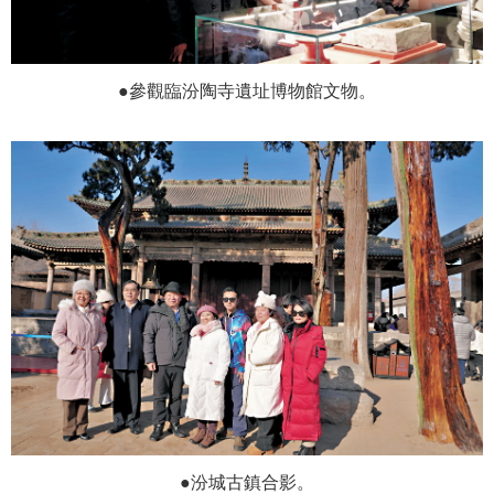
●參觀臨汾陶寺遺址博物館文物。
●汾城古鎮合影。