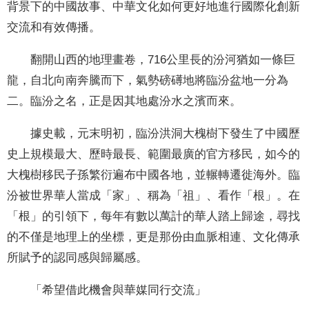
背景下的中國故事、中華文化如何更好地進行國際化創新
交流和有效傳播。
翻開山西的地理畫卷，716公里長的汾河猶如一條巨
龍，自北向南奔騰而下，氣勢磅礡地將臨汾盆地一分為
二。臨汾之名，正是因其地處汾水之濱而來。
據史載，元末明初，臨汾洪洞大槐樹下發生了中國歷
史上規模最大、歷時最長、範圍最廣的官方移民，如今的
大槐樹移民子孫繁衍遍布中國各地，並輾轉遷徙海外。臨
汾被世界華人當成「家」、稱為「祖」、看作「根」。在
「根」的引領下，每年有數以萬計的華人踏上歸途，尋找
的不僅是地理上的坐標，更是那份由血脈相連、文化傳承
所賦予的認同感與歸屬感。
「希望借此機會與華媒同行交流」