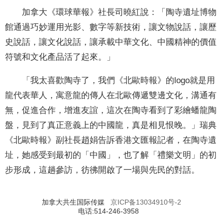
加拿大《環球華報》社長司曉紅說：「陶寺遺址博物
館通過巧妙運用光影、數字等新技術，讓文物說話，讓歷
史說話，讓文化說話，讓承載中華文化、中國精神的價值
符號和文化產品活了起來。」
「我太喜歡陶寺了，我們《北歐時報》的logo就是用
龍代表華人，寓意龍的傳人在北歐傳遞雙邊文化，溝通有
無，促進合作，增進友誼，這次在陶寺看到了彩繪蟠龍陶
盤，見到了真正意義上的中國龍，真是相見恨晚。」瑞典
《北歐時報》副社長趙娟告訴香港文匯報記者，在陶寺遺
址，她感受到最初的「中國」，也了解「禮樂文明」的初
步形成，這趟參訪，彷彿開啟了一場與先民的對話。
加拿大共生国际传媒
京ICP备13034910号-2
电话:514-246-3958