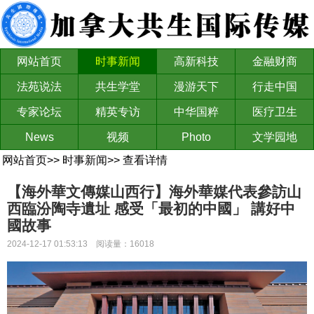
网站首页
时事新闻
高新科技
金融财商
法苑说法
共生学堂
漫游天下
行走中国
专家论坛
精英专访
中华国粹
医疗卫生
News
视频
Photo
文学园地
网站首页
>>
时事新闻
>>
查看详情
【海外華文傳媒山西行】海外華媒代表參訪山
西臨汾陶寺遺址 感受「最初的中國」 講好中
國故事
2024-12-17 01:53:13 阅读量：16018