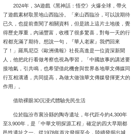
2024年，3A遊戲《黑神話：悟空》火爆全球，帶火
了遊戲素材取景地山西臨汾。「來山西臨汾，可以說期待
已久，也提前查閱了相關資料，但是踏上這片土地後，覺
得歷史厚重，內涵豐富，收穫了很多驚喜，對每一天的行
程都充滿了期待。想說一句，『華人老家』我們回來
了！」羅馬尼亞《歐洲僑報》社長高進是一位資深新聞
人，他把此行看做考察也視為學習，「中國故事的講述要
接地氣，引共鳴，也希望借此機會與世界各地華文傳媒同
行互相溝通，共同提高，為做大做強華文傳媒發揮更大的
作用」。
借助裸眼3D沉浸式體驗先民生活
位於臨汾市襄汾縣的陶寺遺址，年代距今約4,300年
至3,900年，是「中華文明探源工程」確定的四大早期都
邑性遺址之一。從1978年首次發掘至今，陸續發掘出城