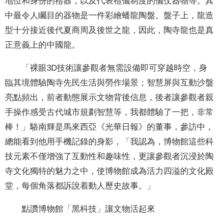
地位和身份的禮器，以及代表禮儀制度的儀仗器物等。其
中最令人矚目的器物是一件彩繪蟠龍陶盤。盤子上，龍造
型十分接近後代夏商周及後世之龍，因此，陶寺龍也是真
正意義上的中國龍。
「裸眼3D技術讓參觀者無需設備即可穿越時空，身
臨其境體驗陶寺先民生活與勞作場景；智慧屏與互動沙盤
亮點頻出，前者動態展示文物背後信息，後者讓參觀者親
手操作感受古代城市規劃智慧等，我都體驗了一把，非常
棒！」駱南輝是馬來西亞《光華日報》的董事，參訪中，
總能看到他用手機記錄的身影，「我認為，博物館這些科
技元素不僅增強了互動性和趣味性，更讓參觀者沉浸於陶
寺文化獨特的魅力之中，使博物館成為活力四溢的文化殿
堂，每個角落都訴說着動人歷史故事。」
點讚博物館「黑科技」讓文物活起來