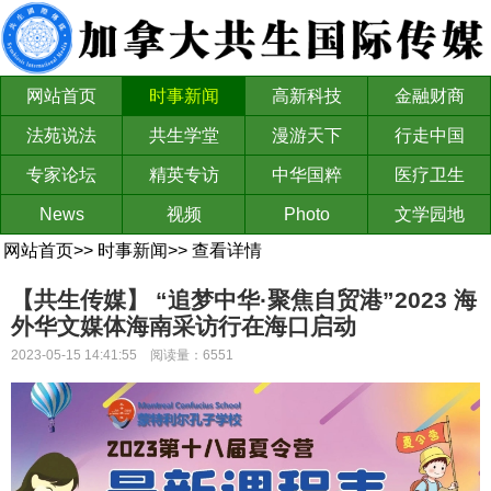
网站首页
时事新闻
高新科技
金融财商
法苑说法
共生学堂
漫游天下
行走中国
专家论坛
精英专访
中华国粹
医疗卫生
News
视频
Photo
文学园地
网站首页
>>
时事新闻
>>
查看详情
【共生传媒】 ​​​​​​​“追梦中华·聚焦自贸港”2023 海
外华文媒体海南采访行在海口启动
2023-05-15 14:41:55 阅读量：6551