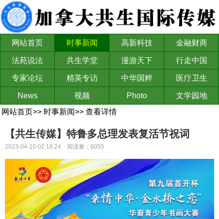
网站首页
时事新闻
高新科技
金融财商
法苑说法
共生学堂
漫游天下
行走中国
专家论坛
精英专访
中华国粹
医疗卫生
News
视频
Photo
文学园地
网站首页
>>
时事新闻
>>
查看详情
【共生传媒】特鲁多总理发表复活节祝词
2023-04-10 02:18:24 阅读量：6055