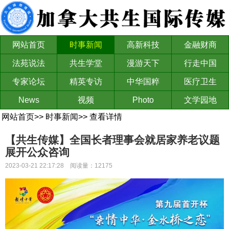
网站首页
时事新闻
高新科技
金融财商
法苑说法
共生学堂
漫游天下
行走中国
专家论坛
精英专访
中华国粹
医疗卫生
News
视频
Photo
文学园地
网站首页
>>
时事新闻
>>
查看详情
【共生传媒】全国长者理事会就居家养老议题
展开公众咨询
2023-03-21 22:17:28 阅读量：12175