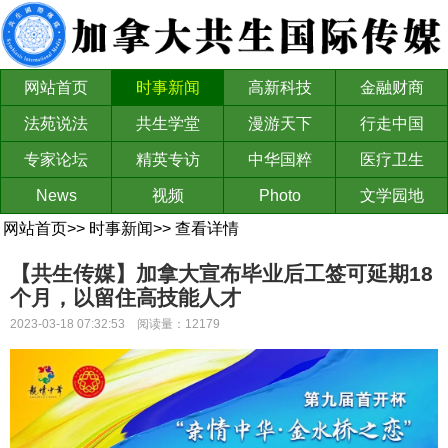
网站首页
时事新闻
高新科技
金融财商
法苑说法
共生学堂
漫游天下
行走中国
专家论坛
精英专访
中华国粹
医疗卫生
News
视频
Photo
文学园地
网站首页
>>
时事新闻
>>
查看详情
【共生传媒】加拿大宣布毕业后工签可延期18
个月，以留住高技能人才
2023-03-18 07:32:53 阅读量：12179