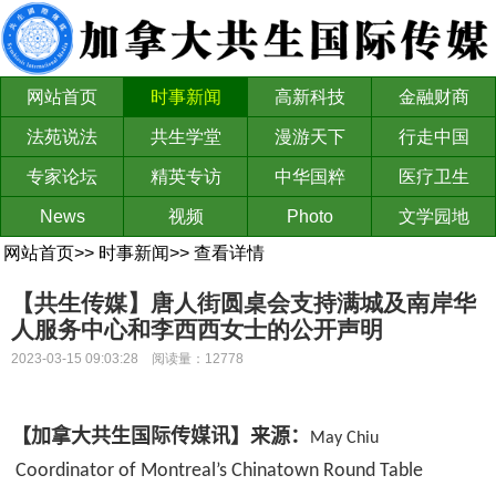
网站首页
时事新闻
高新科技
金融财商
法苑说法
共生学堂
漫游天下
行走中国
专家论坛
精英专访
中华国粹
医疗卫生
News
视频
Photo
文学园地
网站首页
>>
时事新闻
>>
查看详情
【共生传媒】唐人街圆桌会支持满城及南岸华
人服务中心和李西西女士的公开声明
2023-03-15 09:03:28 阅读量：12778
【加拿大共生国际传媒讯】来源：
May Chiu
Coordinator of Montreal’s Chinatown Round Table