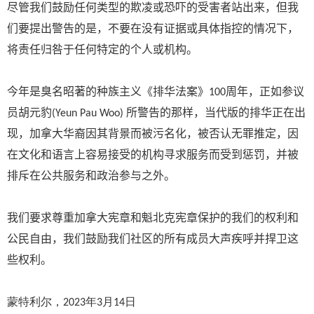
尽管我们鼓励任何类型的欺凌或恐吓的受害者站出来，但我
们要提出警告的是，不要在没有证据或具体指控的情况下，
机构
将责任归咎于任何特定的个人或
。
今年是臭名昭著的种族主义《排华法案》
100
周年，正如参议
员胡元豹
(Yeun Pau Woo)
所警告的那样，当代版的排华正在出
现，加拿大华裔因其背景而被污名化，被否认无罪推定，因
在文化和语言上容易接受的机构寻求服务而受到惩罚，并被
。
排斥在公共服务和政治参与之外
魁北克
我们要求尊重加拿大宪章和
宪章保护的我们的权利和
公民自由，我们鼓励我们社区的所有成员大声疾呼并捍卫这
些权利。
蒙特利尔，
2023
年
3
月
14
日