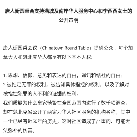
唐人街圆桌会支持满城及南岸华人服务中心和李西西女士的
公开声明
唐人街圆桌会议
（
Chinatown Round Table
）提醒公众，每个加
华人
拿大人和魁北克
都享有以下基本人权
:
1.
思想、信仰、意见和表达的自由，通讯和结社的自由
;
2.
被推定无罪的权利，被告知具体指控的权利，以及了解对
被指控犯罪的人不利的证据的权利。
我们质疑为什么皇家骑警在全国范围内进行了数千项调查，
却在魁北克省公开了两家为华人社区服务的机构名称，其中
，
一个已经有近
50年的历史
这对社区造成了严重的、可能无
法弥补的伤害。