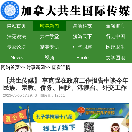
网站首页
时事新闻
高新科技
金融财商
法苑说法
共生学堂
漫游天下
行走中国
专家论坛
精英专访
中华国粹
医疗卫生
News
视频
Photo
文学园地
网站首页
>>
时事新闻
>>
查看详情
【共生传媒】 ​​​​​​​李克强在政府工作报告中谈今年
民族、宗教、侨务、国防、港澳台、外交工作
2023-03-05 17:29:43 阅读量：12311