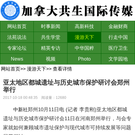
网站首页
时事新闻
高新科技
金融财商
法苑说法
共生学堂
漫游天下
行走中国
专家论坛
精英专访
中华国粹
医疗卫生
News
视频
Photo
文学园地
网站首页
>>
漫游天下
>>
查看详情
亚太地区都城遗址与历史城市保护研讨会郑州
举行
2017-10-18 00:48:35 阅读量：12680
郑州10月11日电 (记者 李贵刚)亚太地区都城
中新社
遗址与历史城市保护研讨会11日在河南郑州举行，与会专
家就如何兼顾城市遗址保护与现代城市可持续发展等问题