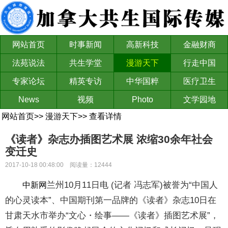
网站首页
时事新闻
高新科技
金融财商
法苑说法
共生学堂
漫游天下
行走中国
专家论坛
精英专访
中华国粹
医疗卫生
News
视频
Photo
文学园地
网站首页
>>
漫游天下
>>
查看详情
《读者》杂志办插图艺术展 浓缩30余年社会
变迁史
2017-10-18 00:48:00 阅读量：12444
兰州10月11日电 (记者 冯志军)被誉为“中国人
中新网
的心灵读本”、中国期刊第一品牌的《读者》杂志10日在
甘肃天水市举办“文心・绘事――《读者》插图艺术展”，