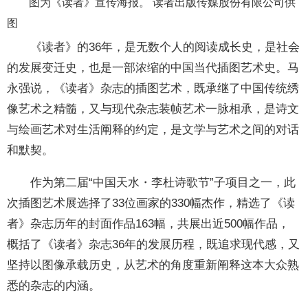
图为《读者》宣传海报。 读者出版传媒股份有限公司供
图
《读者》的36年，是无数个人的阅读成长史，是社会
的发展变迁史，也是一部浓缩的中国当代插图艺术史。马
永强说，《读者》杂志的插图艺术，既承继了中国传统绣
像艺术之精髓，又与现代杂志装帧艺术一脉相承，是诗文
与绘画艺术对生活阐释的约定，是文学与艺术之间的对话
和默契。
作为第二届“中国天水・李杜诗歌节”子项目之一，此
次插图艺术展选择了33位画家的330幅杰作，精选了《读
者》杂志历年的封面作品163幅，共展出近500幅作品，
概括了《读者》杂志36年的发展历程，既追求现代感，又
坚持以图像承载历史，从艺术的角度重新阐释这本大众熟
悉的杂志的内涵。