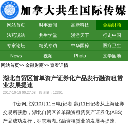
网站首页
时事新闻
高新科技
金融财商
法苑说法
共生学堂
漫游天下
行走中国
专家论坛
精英专访
中华国粹
医疗卫生
News
视频
Photo
文学园地
网站首页
>>
金融财商
>>
查看详情
湖北自贸区首单资产证券化产品发行融资租赁
业发展提速
2017-10-18 00:27:08 阅读量：12361
北京10月11日电(记者 魏)11日记者从上海证券
中新网
交易所获悉，湖北自贸区首单融资租赁资产证券化(ABS)
产品成功发行，标志着湖北融资租赁业的发展再提速。