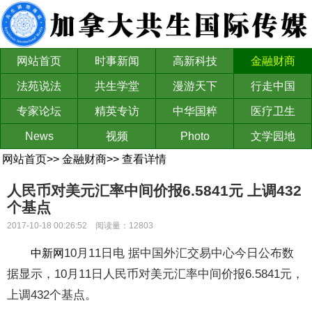
网站首页
时事新闻
高新科技
金融财商
法苑说法
共生学堂
漫游天下
行走中国
专家论坛
精英专访
中华国粹
医疗卫生
News
视频
Photo
文学园地
网站首页
>>
金融财商
>>
查看详情
人民币对美元汇率中间价报6.5841元 上调432
个基点
2017-10-18 00:26:52 阅读量：12803
10月11日电 据中国外汇交易中心今日公布数
中新网
据显示，10月11日人民币对美元汇率中间价报6.5841元，
上调432个基点。