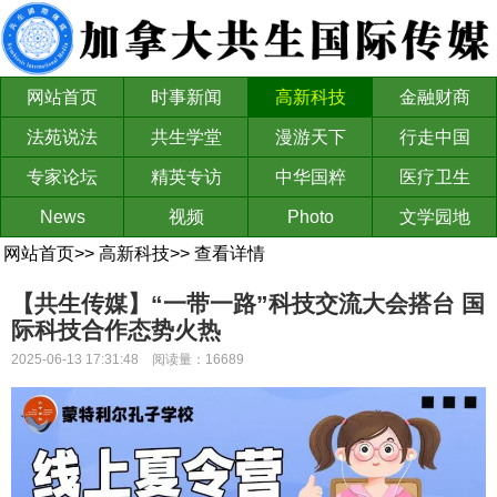
网站首页
时事新闻
高新科技
金融财商
法苑说法
共生学堂
漫游天下
行走中国
专家论坛
精英专访
中华国粹
医疗卫生
News
视频
Photo
文学园地
网站首页
>>
高新科技
>>
查看详情
【共生传媒】“一带一路”科技交流大会搭台 国
际科技合作态势火热
2025-06-13 17:31:48 阅读量：16689