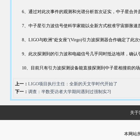
6、通过对此次事件的观测和光谱分析首次证实，中子星合并是
7、中子星引力波信号使科学家能以全新方式校准宇宙膨胀速度
8、LIGO与欧洲“处女座”(Virgo)引力波探测器合作确定了此
9、此次探测到的引力波和电磁信号几乎同时抵达地球，确认引
10、目前只有引力波探测设备能直接探测到中子星相撞前的场景
上一：
LIGO项目执行主任：全新的天文学时代开始了
下一：
调查：半数受访者大学期间遇到过强制实习
关于
本网站