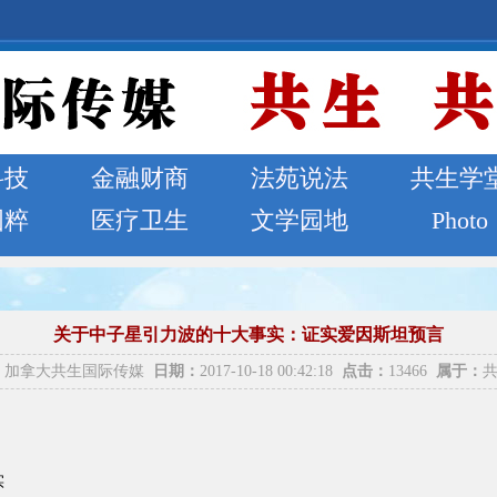
科技
金融财商
法苑说法
共生学
国粹
医疗卫生
文学园地
Photo
关于中子星引力波的十大事实：证实爱因斯坦预言
加拿大共生国际传媒
日期：
2017-10-18 00:42:18
点击：
13466
属于：
实