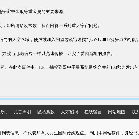
宇宙中金银等重金属的主要来源。
，即所谓哈勃常数，从而回答一系列重大宇宙问题。
次信号的天空区域，使后续加入的望远镜迅速找到GW170817源头成为可能
力波与电磁信号一样以光速传播，证实了爱因斯坦的预言。
。在此次事件中，LIGO捕捉到双中子星系统最终合并前100秒内发出
我们
免责声明
隐私条款
人才招聘
在线留言
网站地图
联
所刊载信息，不代表加拿大共生国际传媒观点。 刊用本网站稿件，务经书