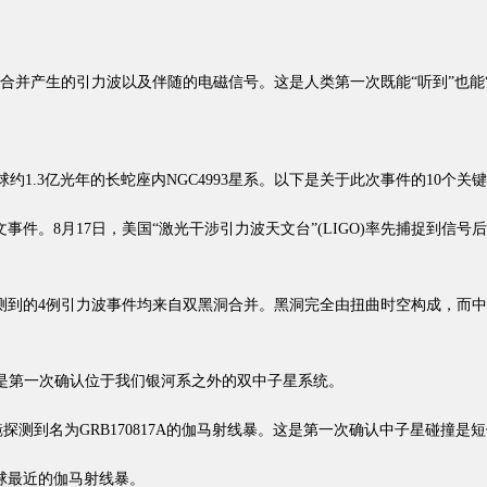
产生的引力波以及伴随的电磁信号。这是人类第一次既能“听到”也能“看
1.3亿光年的长蛇座内NGC4993星系。以下是关于此次事件的10个关
。8月17日，美国“激光干涉引力波天文台”(LIGO)率先捕捉到信
到的4例引力波事件均来自双黑洞合并。黑洞完全由扭曲时空构成，而中
这是第一次确认位于我们银河系之外的双中子星系统。
探测到名为GRB170817A的伽马射线暴。这是第一次确认中子星碰撞
球最近的伽马射线暴。