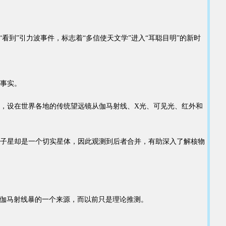
到”引力波事件，标志着“多信使天文学”进入“耳聪目明”的新时
键事实。
号后，设在世界各地的传统望远镜从伽马射线、X光、可见光、红外和
子星却是一个切实星体，因此观测到后者合并，有助深入了解核物
是短伽马射线暴的一个来源，而以前只是理论推测。