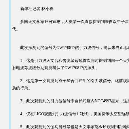
新华社记者 林小春
多国天文学家16日宣布，人类第一次直接探测到来自双中子星合并
代。
此次探测到的编号为GW170817的引力波信号，确认来自距地球约
1、这是引力波天文台和传统望远镜首次同时探测到同一个天文事件
射电波等波段分别观测确认了GW170817的源头。
2、这是第一次观测到双子星合并产生的引力波信号。此前观测
质的行为。
3、此次观测到的引力波信号来自长蛇座内NGC4993星系，
4、仅在LIGO观测到引力波信号1.7秒后，美国费米太空望远镜
5、此次观测到的伽马射线暴也是天文学家迄今所观测到距地