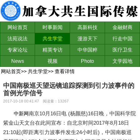
网站首页
时事新闻
高新科技
金融财商
法苑说法
共生学堂
漫游天下
行走中国
专家论坛
精英专访
中华国粹
医疗卫生
News
视频
Photo
文学园地
网站首页
>>
共生学堂
>>
查看详情
中国南极巡天望远镜追踪探测到引力波事件的
首例光学信号
2017-10-18 00:41:47 阅读量：13267
南京10月16日电 (杨颜慈)16日晚，中国科学院
中新网
紫金山天文台在此间宣布：自北京时间2017年8月18日
21:10起(即距离引力波事件发生24小时后)，中国南极巡