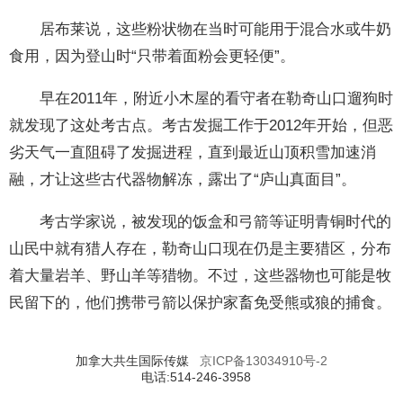
居布莱说，这些粉状物在当时可能用于混合水或牛奶
食用，因为登山时“只带着面粉会更轻便”。
早在2011年，附近小木屋的看守者在勒奇山口遛狗时
就发现了这处考古点。考古发掘工作于2012年开始，但恶
劣天气一直阻碍了发掘进程，直到最近山顶积雪加速消
融，才让这些古代器物解冻，露出了“庐山真面目”。
考古学家说，被发现的饭盒和弓箭等证明青铜时代的
山民中就有猎人存在，勒奇山口现在仍是主要猎区，分布
着大量岩羊、野山羊等猎物。不过，这些器物也可能是牧
民留下的，他们携带弓箭以保护家畜免受熊或狼的捕食。
加拿大共生国际传媒
京ICP备13034910号-2
电话:514-246-3958