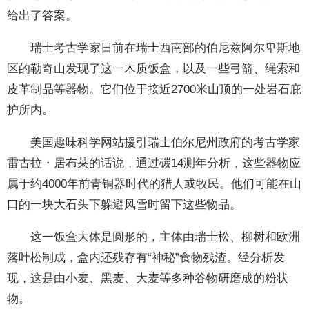
给出了答案。
瑞士考古学家日前在瑞士西南部的伯尼兹阿尔卑斯地
区的勒奇山发现了这一木质饭盒，以及一些弓箭、绳索和
皮革制品等器物。它们位于接近2700米山顶的一处岩石庇
护所内。
美国趣味科学网站援引瑞士伯尔尼州政府的考古学家
雷古拉・居布莱的话说，通过碳14测年分析，这些器物应
属于约4000年前青铜器时代的猎人或牧民。他们可能在山
口的一块大石头下躲避风雪时留下这些物品。
这一饭盒大体是圆形的，主体由瑞士松、柳树和欧洲
落叶松制成，盒内还残存有“神秘”食物残渣。经分析发
现，这是由小麦、黑麦、大麦等多种谷物研磨成的粉状
物。