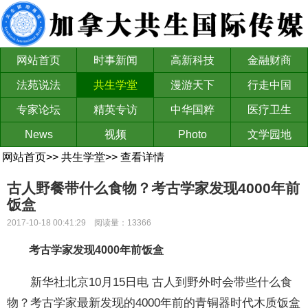
网站首页
时事新闻
高新科技
金融财商
法苑说法
共生学堂
漫游天下
行走中国
专家论坛
精英专访
中华国粹
医疗卫生
News
视频
Photo
文学园地
网站首页
>>
共生学堂
>>
查看详情
古人野餐带什么食物？考古学家发现4000年前
饭盒
2017-10-18 00:41:29 阅读量：13366
考古学家发现4000年前饭盒
新华社北京10月15日电 古人到野外时会带些什么食
物？考古学家最新发现的4000年前的青铜器时代木质饭盒