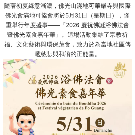
隨著初夏綠意漸濃，佛光山滿地可華嚴寺與國際
佛光會滿地可協會將於5月31日（星期日），隆
重舉行年度盛事——「2026 慶祝佛誕浴佛法會
暨佛光素食嘉年華」。這場活動集結了宗教祈
福、文化藝術與環保蔬食，致力於為當地社區傳
遞慈悲與和諧的正能量。