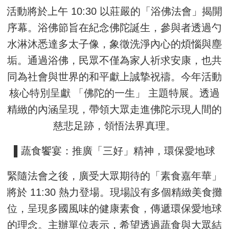
活動將於上午 10:30 以莊嚴的「浴佛法會」揭開
序幕。浴佛節旨在紀念佛陀誕生，參與者透過勺
水淋沐悉達多太子像，象徵洗淨內心的煩惱與塵
垢。通過浴佛，民眾不僅為家人祈求安康，也共
同為社會與世界的和平獻上誠摯祝禱。今年活動
核心特別呈獻 「佛陀的一生」 主題特展。透過
精緻的內涵呈現，帶領大眾走進佛陀示現人間的
慈悲足跡，領悟法界真理。
▌蔬食饗宴：推廣「三好」精神，環保愛地球
緊隨法會之後，廣受大眾期待的「素食嘉年華」
將於 11:30 熱力登場。現場設有多個精緻美食攤
位，呈現多國風味的健康素食，傳遞環保愛地球
的理念。主辦單位表示，希望透過蔬食與大眾結