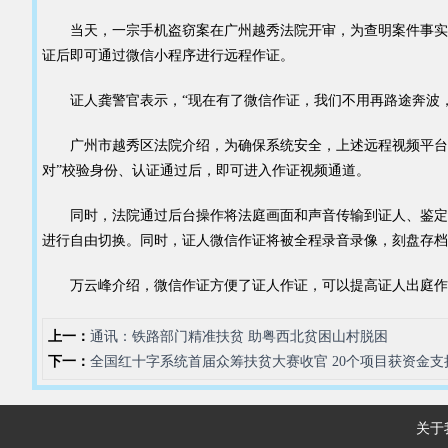
当天，一宗手机盗窃案在广州越秀法院开审，为查明案件事实，该
证后即可通过微信小程序进行远程作证。
证人龚警官表示，“现在有了微信作证，我们不用再路途奔波，
广州市越秀区法院介绍，为确保系统安全，上述远程视频平台实现
对”校验身份、认证通过后，即可进入作证视频通道。
同时，法院通过后台操作将法庭画面和声音传输到证人、鉴定人
进行自由切换。同时，证人微信作证将被全程录音录像，刻盘存档
万云峰介绍，微信作证方便了证人作证，可以提高证人出庭作证
上一：
通讯：铁路部门精准扶贫 助粤西北贫困山村脱困
下一：
全国红十字系统首届众筹扶贫大赛收官 20个项目获资金支
关于