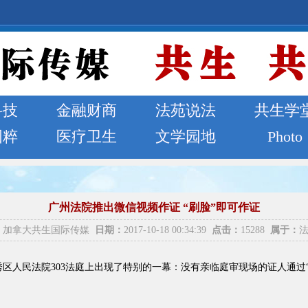
科技
金融财商
法苑说法
共生学
国粹
医疗卫生
文学园地
Photo
广州法院推出微信视频作证 “刷脸”即可作证
加拿大共生国际传媒
日期：
2017-10-18 00:34:39
点击：
15288
属于：
市越秀区人民法院303法庭上出现了特别的一幕：没有亲临庭审现场的证人通