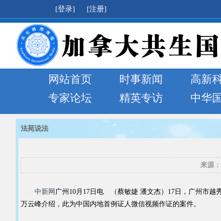
[登录]
[注册]
网站首页
时事新闻
高新
专家论坛
精英专访
中华
法苑说法
来源：
中新网
广州10月17日电 （蔡敏婕 潘文杰）17日，广州
万云峰介绍，此为中国内地首例证人微信视频作证的案件。