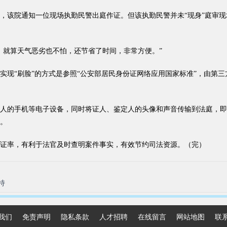
院通知一位现场执勤民警出庭作证。但该执勤民警并未“现身”庭审现场
就算天气恶劣也不怕，还节省了时间，非常方便。”
“刷脸”的方式是参照“公安部居民身份证网络应用国家标准”，由第三
的手机等电子设备，同时将证人、鉴定人的头像和声音传输到法庭，即
。
率，有利于法官及时查明案件事实，有效节约司法资源。（完）
持
我们
免责声明
隐私条款
人才招聘
在线留言
网站地图
联