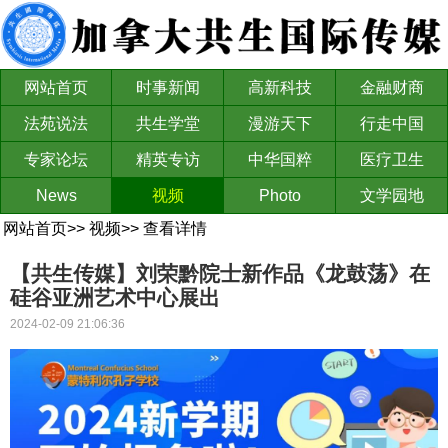
网站首页
时事新闻
高新科技
金融财商
法苑说法
共生学堂
漫游天下
行走中国
专家论坛
精英专访
中华国粹
医疗卫生
News
视频
Photo
文学园地
网站首页
>>
视频
>>
查看详情
【共生传媒】刘荣黔院士新作品《龙鼓荡》在
硅谷亚洲艺术中心展出
2024-02-09 21:06:36